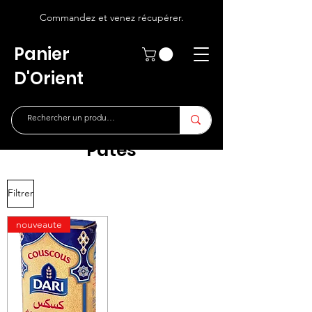
Commandez et venez récupérer.
Panier
D'Orient
Pâtes
Filtrer
nouveaute