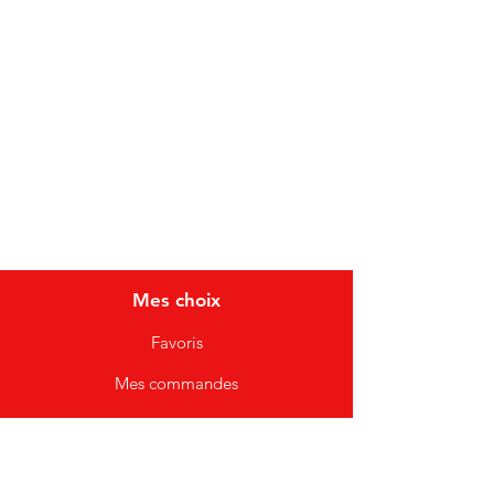
Infos
FAQ
À propos
Service client
Points de collecte
Mes choix
Favoris
Mes commandes
Livraison et retours