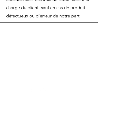
charge du client, sauf en cas de produit
défectueux ou d'erreur de notre part
Panier D'orient.
Besoin d'aide ?
Page
Service Client
pour obtenir
de l'aide ou appelez-nous au
04 72 04 41 26
Catégories
Légumes